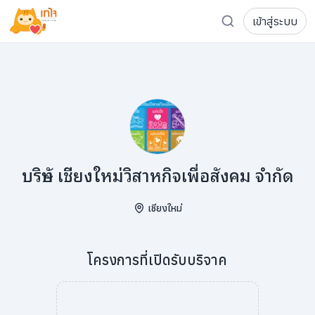
เข้าสู่ระบบ
รู้จักเทใจ
โครงการ
เพจระดมทุน
เกี่ยวกับเรา
ความเคลื่อนไหว
ผู้บริจาค
เจ้าของโครงการ
การลดหย่อนภาษี
ส่งโครงการ
แฟนคลับศิลปิน
FAQ เจ้าของโครงการ
บริษัท เชียงใหม่วิสาหกิจเพื่อสังคม จำกัด
FAQ ผู้บริจาค
เชียงใหม่
ติดต่อเรา
โครงการที่เปิดรับบริจาค
COCON (ห้อง 304) ชั้น 3 อาคาร The Season Mall 899 
098-615-5885