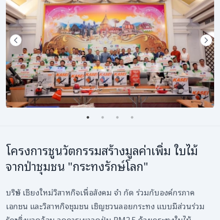
โครงการชูนวัตกรรมสร้างมูลค่าเพิ่ม ใบไม้
จากป่าชุมชน "กระทงรักษ์โลก"
บริษัท เชียงใหม่วิสาหกิจเพื่อสังคม จำ กัด ร่วมกับองค์กรภาค
เอกชน และวิสาหกิจชุมชน เชิญชวนลอยกระทง แบบมีส่วนร่วม
รักษาสิ่งแวดล้อม ลดการเผาลดฝุ่น PM2.5 ด้วยกระทงใบไม้