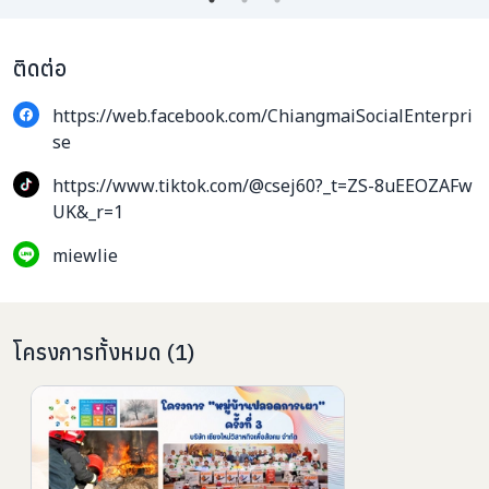
ติดต่อ
https://web.facebook.com/ChiangmaiSocialEnterpri
se
https://www.tiktok.com/@csej60?_t=ZS-8uEEOZAFw
UK&_r=1
miewlie
โครงการทั้งหมด
(
1
)