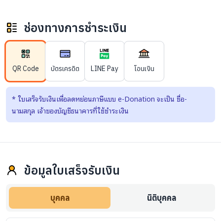
ช่องทางการชำระเงิน
QR Code
บัตรเครดิต
LINE Pay
โอนเงิน
*
ใบเสร็จรับเงินเพื่อลดหย่อนภาษีแบบ e-Donation จะเป็น ชื่อ-
นามสกุล เจ้าของบัญชีธนาคารที่ใช้ชำระเงิน
ข้อมูลใบเสร็จรับเงิน
บุคคล
นิติบุคคล