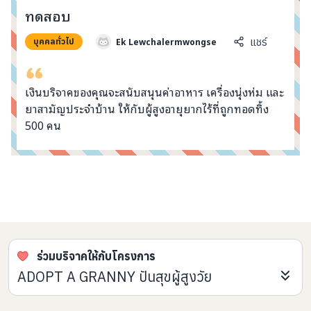
info@taejai.com
ทดสอบ
Ek Lewchalermwongse
แชร์
บุคคลทั่วไป
นโยบายความเป็นส่วนตัว
นโยบายการใช้งานคุกกี้
ภาษา
:
ไทย
ENG
เงินบริจาคของคุณจะสนับสนุนค่าอาหาร เครื่องนุ่งห่ม และ
ยาสามัญประจำบ้าน ให้กับผู้สูงอายุยากไร้ที่ถูกทอดทิ้ง
500 คน
คอมเมนต์จากผู้บริจาค
ร่วมบริจาคให้กับโครงการ
ADOPT A GRANNY ปันสุขผู้สูงวัย