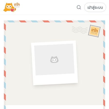
เข้าสู่ระบบ
รู้จักเทใจ
โครงการ
เพจระดมทุน
เกี่ยวกับเรา
ความเคลื่อนไหว
ผู้บริจาค
เจ้าของโครงการ
การลดหย่อนภาษี
ส่งโครงการ
แฟนคลับศิลปิน
FAQ เจ้าของโครงการ
FAQ ผู้บริจาค
ติดต่อเรา
COCON (ห้อง 304) ชั้น 3 อาคาร The Season Mall 899 
098-615-5885