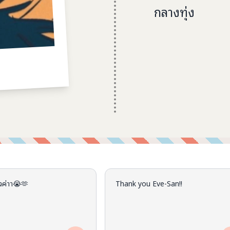
กลางทุ่ง
้วค่าา😭🫶
Thank you Eve-San!!