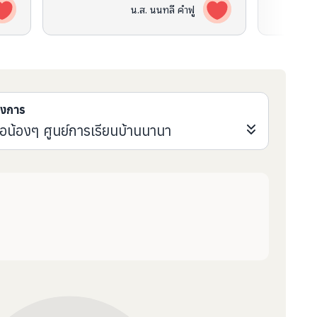
น.ส. นนทลี คำฟู
รงการ
ื่อน้องๆ ศูนย์การเรียนบ้านนานา