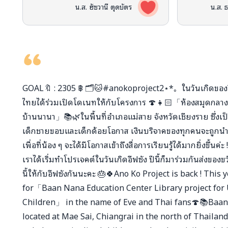
น.ส. ฮัซวานี ตุดบัตร
น.ส. 
GOAL🔖 : 2305 ฿ 🗂️🐱#anokoproject2⋆*｡ ในวันเกิดของอีฟซ
ไทยได้ร่วมเปิดโดเนทให้กับโครงการ 🍄👧🏻「ห้องสมุดกลางทุ่
บ้านนานา」📚🌿ในพื้นที่อำเภอแม่สาย จังหวัดเชียงราย ซึ่งเป็
เด็กชายขอบและเด็กด้อยโอกาส เงินบริจาคของทุกคนจะถูกนำไ
เพื่อที่น้อง ๆ จะได้มีโอกาสเข้าถึงสื่อการเรียนรู้ได้มากยิ่งขึ้นค่
เราได้เริ่มทำโปรเจคต์ในวันเกิดอีฟซัง ปีนี้ก็มาร่วมกันส่งข
นี้ให้กับอีฟซังกันนะคะ 🎂🍀Ano Ko Project is back ! This
for「Baan Nana Education Center Library project for
Children」 in the name of Eve and Thai fans🍄📚Baa
located at Mae Sai, Chiangrai in the north of Thailand