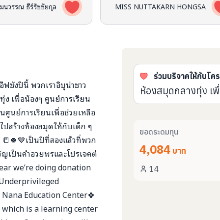
ธมนวรรณ ธีร์รัชชัยกุล
MISS NUTTAKARN HONGSA
ร่วมบริจาคให้กับโค
ังปีนี้ พวกเราอิบุน่าชาว
ห้องสมุดกลางทุ่ง เพ
ง เพื่อน้องๆ ศูนย์การเรียน
นศูนย์การเรียนเพื่อช่วยเหลือ
ปสร้างห้องสมุดให้กับเด็ก ๆ
ยอดระดมทุน
ะ ! 📒🍀💙เป็นปีที่สองแล้วที่พวก
4,084
บาท
องขวัญเป็นคำอวยพรและโปรเจคต์
 year we’re doing donation
14
 Underprivileged
n Nana Education Center🍀
 which is a learning center