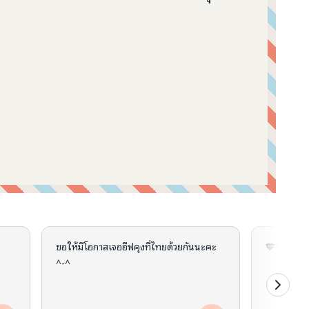
ขอให้มีโอกาสเจออีฟคุงที่ไทยด้วยกันนะคะ
💙🍄☘️
^-^