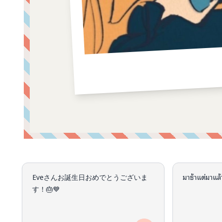
คอมเมนต์จากผู้บริจาค
Eveさんお誕生日おめでとうございま
มาช้าแต่มาแล
す！🎂💙