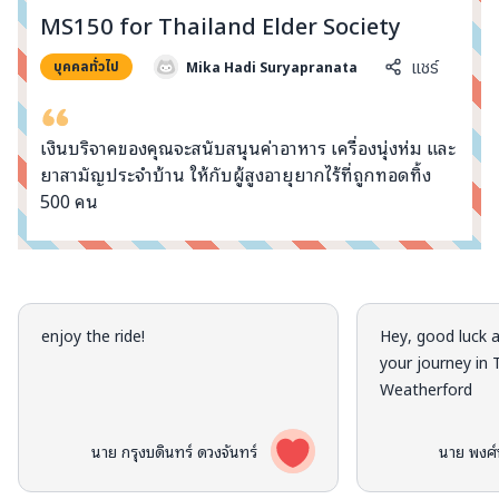
info@taejai.com
MS150 for Thailand Elder Society
Mika Hadi Suryapranata
แชร์
บุคคลทั่วไป
นโยบายความเป็นส่วนตัว
นโยบายการใช้งานคุกกี้
ภาษา
:
ไทย
ENG
เงินบริจาคของคุณจะสนับสนุนค่าอาหาร เครื่องนุ่งห่ม และ
ยาสามัญประจำบ้าน ให้กับผู้สูงอายุยากไร้ที่ถูกทอดทิ้ง
500 คน
คอมเมนต์จากผู้บริจาค
enjoy the ride!
Hey, good luck a
your journey in 
Weatherford
นาย กรุงบดินทร์ ดวงจันทร์
นาย พงศ์พ