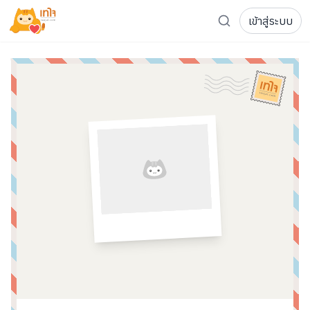
เข้าสู่ระบบ
รู้จักเทใจ
โครงการ
เพจระดมทุน
เกี่ยวกับเรา
ความเคลื่อนไหว
ผู้บริจาค
เจ้าของโครงการ
การลดหย่อนภาษี
ส่งโครงการ
แฟนคลับศิลปิน
FAQ เจ้าของโครงการ
FAQ ผู้บริจาค
ติดต่อเรา
COCON (ห้อง 304) ชั้น 3 อาคาร The Season Mall 899 
098-615-5885