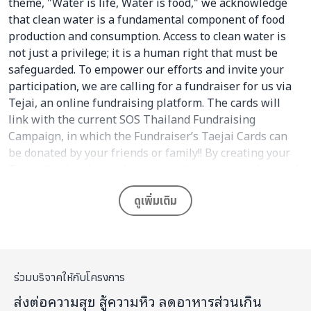
theme, "Water is life, Water is food," we acknowledge
that clean water is a fundamental component of food
production and consumption. Access to clean water is
not just a privilege; it is a human right that must be
safeguarded. To empower our efforts and invite your
participation, we are calling for a fundraiser for us via
Tejai, an online fundraising platform. The cards will
link with the current SOS Thailand Fundraising
Campaign, in which the Fundraiser’s Taejai Cards can
be donated by your friends or family!! By creating your
Taejai Card and contributing, you become a vital part of
our movement in serving food to vulnerable people in
society. For donors, you can also receive Tax deduction
ดูเพิ่มเติม
benefits from donating via Taejai as well!
ร่วมบริจาคให้กับโครงการ
ส่งต่อความสุข สู้ความหิว ลดอาหารส่วนเกิน