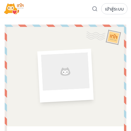
เข้าสู่ระบบ
รู้จักเทใจ
โครงการ
เพจระดมทุน
เกี่ยวกับเรา
ความเคลื่อนไหว
ผู้บริจาค
เจ้าของโครงการ
การลดหย่อนภาษี
ส่งโครงการ
แฟนคลับศิลปิน
FAQ เจ้าของโครงการ
FAQ ผู้บริจาค
ติดต่อเรา
COCON (ห้อง 304) ชั้น 3 อาคาร The Season Mall 899 
098-615-5885