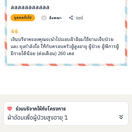
info@taejai.com
aaaaaaaaaaa
อังคณา
แชร์
บุคคลทั่วไป
นโยบายความเป็นส่วนตัว
นโยบายการใช้งานคุกกี้
ภาษา
:
ไทย
ENG
เงินบริจาคของคุณจะนำไปมอบผ้าอ้อมใช้ยามเจ็บป่วย
และ ถุงกำลังใจ ให้กับครอบครัวผู้สูงอายุ ผู้ป่วย ผู้พิการผู้
มีรายได้น้อย (ต่อเดือน) 260 เคส
คอมเมนต์จากผู้บริจาค
ร่วมบริจาคให้กับโครงการ
ผ้าอ้อมเพื่อผู้ป่วยสูงอายุ 1