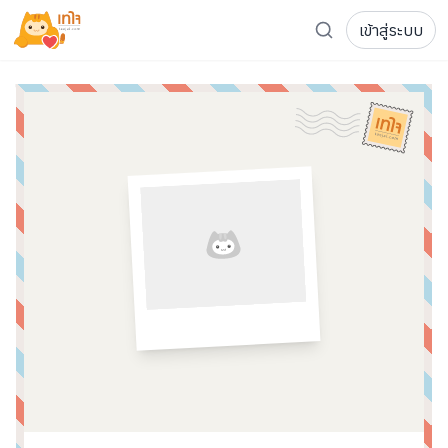
เข้าสู่ระบบ
รู้จักเทใจ
โครงการ
เพจระดมทุน
เกี่ยวกับเรา
ความเคลื่อนไหว
ผู้บริจาค
เจ้าของโครงการ
การลดหย่อนภาษี
ส่งโครงการ
แฟนคลับศิลปิน
FAQ เจ้าของโครงการ
FAQ ผู้บริจาค
ติดต่อเรา
COCON (ห้อง 304) ชั้น 3 อาคาร The Season Mall 899 
098-615-5885