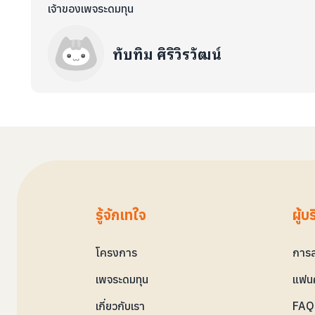
เจ้าของเพจระดมทุน
ทับทิม ศิริวิรวัฒน์
รู้จักเทใจ
ผู้บ
โครงการ
การล
เพจระดมทุน
แฟนค
เกี่ยวกับเรา
FAQ 