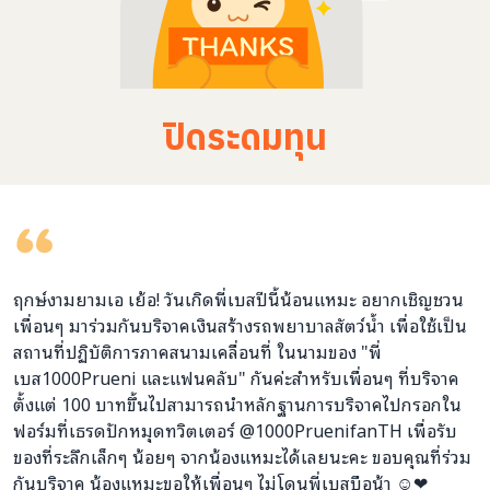
ปิดระดมทุน
ฤกษ์งามยามเอ เย้อ! วันเกิดพี่เบสปีนี้น้อนแหมะ อยากเชิญชวน
เพื่อนๆ มาร่วมกันบริจาคเงินสร้างรถพยาบาลสัตว์น้ำ เพื่อใช้เป็น
สถานที่ปฏิบัติการภาคสนามเคลื่อนที่ ในนามของ "พี่
เบส1000Prueni และแฟนคลับ" กันค่ะสำหรับเพื่อนๆ ที่บริจาค
ตั้งแต่ 100 บาทขึ้นไปสามารถนำหลักฐานการบริจาคไปกรอกใน
ฟอร์มที่เธรดปักหมุดทวิตเตอร์ @1000PruenifanTH เพื่อรับ
ของที่ระลึกเล็กๆ น้อยๆ จากน้องแหมะได้เลยนะคะ ขอบคุณที่ร่วม
กันบริจาค น้องแหมะขอให้เพื่อนๆ ไม่โดนพี่เบสบือน้า ☺❤