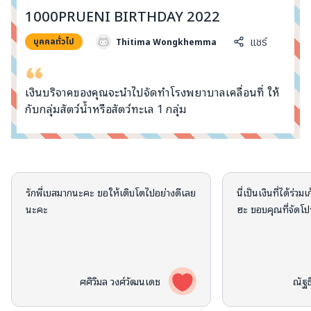
info@taejai.com
1000PRUENI BIRTHDAY 2022
Thitima Wongkhemma
แชร์
บุคคลทั่วไป
นโยบายความเป็นส่วนตัว
นโยบายการใช้งานคุกกี้
ภาษา
:
ไทย
ENG
เงินบริจาคของคุณจะนำไปจัดทำโรงพยาบาลเคลื่อนที่ ให้
กับกลุ่มสัตว์น้ำหรือสัตว์ทะเล 1 กลุ่ม
คอมเมนต์จากผู้บริจาค
รักพี่เบสมากนะคะ ขอให้เติบโตไปอย่างดีเลย
นี่เป็นเงินที่ได้ร่
นะคะ
ฮะ ขอบคุณที่จัดโปร
ศศิวิมล วงศ์วัฒนเดช
ณัฐธ