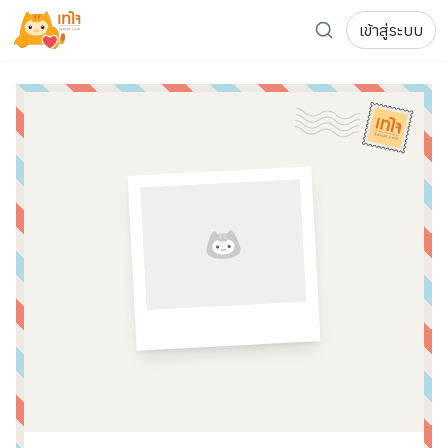
เข้าสู่ระบบ
รู้จักเทใจ
โครงการ
เพจระดมทุน
เกี่ยวกับเรา
ความเคลื่อนไหว
ผู้บริจาค
เจ้าของโครงการ
การลดหย่อนภาษี
ส่งโครงการ
แฟนคลับศิลปิน
FAQ เจ้าของโครงการ
FAQ ผู้บริจาค
ติดต่อเรา
COCON (ห้อง 304) ชั้น 3 อาคาร The Season Mall 899 
098-615-5885