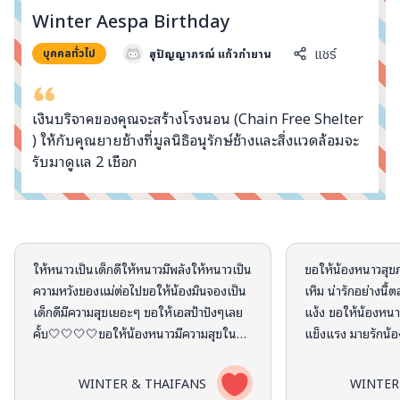
info@taejai.com
Winter Aespa Birthday
สุปัญญาภรณ์ แก้วกำยาน
แชร์
บุคคลทั่วไป
นโยบายความเป็นส่วนตัว
นโยบายการใช้งานคุกกี้
ภาษา
:
ไทย
ENG
เงินบริจาคของคุณจะสร้างโรงนอน (Chain Free Shelter
) ให้กับคุณยายช้างที่มูลนิธิอนุรักษ์ช้างและสิ่งแวดล้อมจะ
รับมาดูแล 2 เชือก
คอมเมนต์จากผู้บริจาค
ให้หนาวเป็นเด็กดีให้หนาวมีพลังให้หนาวเป็น
ขอให้น้องหนาวสุข
ความหวังของแม่ต่อไป ขอให้น้องมินจองเป็น
เหิม น่ารักอย่างน
เด็กดีมีความสุขเยอะๆ ขอให้เอสป้าปังๆเลย
แง้ง ขอให้น้องหนา
คั้บ🤍🤍🤍🤍 ขอให้น้องหนาวมีความสุขใน
แข็งแรง มายรักน้อง
ทุกๆ วันเลยคับ🥺🤍 ขอให้น้องหนาวยิ้มแจ้มฟู
หนาวเด็กดีของหม่าม
แบบนี้ตลอดไป เป็นเด็กดีที่น่ารักมุ้มุ้ของมาย
กๆ มาฉลองวันเกิดห
WINTER & THAIFANS
WINTER
เสมอๆ พักผ่อนเย้อๆ 🤍
คะ *.❅·🎀⋆·˚ ༘ 🎂Feel so lucky to have