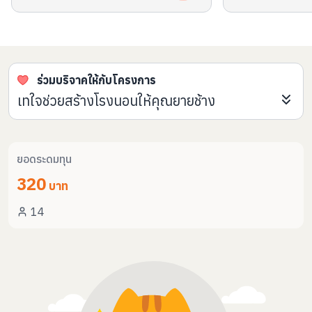
you as my Angle
is as special as 
your dreams com
being such a gr
ร่วมบริจาคให้กับโครงการ
birthday!*.❅·🎂⋆·˚ ༘ 🎀 สุขสัน
มินจอง ขอให้มีความ
เทใจช่วยสร้างโรงนอนให้คุณยายช้าง
และน่าจดจำของเอสป้าอีกปี
มีความสุขในทุกๆวันเลยคั้บ💜
หน้าเป็นปีที่ดีมากๆเลย
ยอดระดมทุน
ดีใจดีกับน้องหนาวเยอะเ
320
หนาวมีความสุขมาก
บาท
หนาวเยอะๆ ขอให้พี่หนาวมีความสุขมากๆ
14
อย่ากังวลมากเกินไป
ตลอดเลยจริงๆนะ เต
วินเทอร์คนสดใสน่
ขอบคุณวินเทอร์ที่มา
น้องหนาวมีความสุ
ขอให้น้องหนาวมีแต