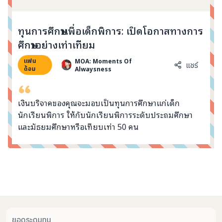
info@taejai.com
ทุนการศึกษาเพื่อเด็กพิการ: เปิดโอกาสทางการ
ศึกษาอย่างเท่าเทียม
นโยบายความเป็นส่วนตัว
นโยบายการใช้งานคุกกี้
MOA: Moments Of
แฟน
ภาษา
:
ไทย
ENG
แชร์
Alwaysness
ด้อม
เงินบริจาคของคุณจะมอบเป็นทุนการศึกษาแก่เด็ก
นักเรียนพิการ ให้กับนักเรียนพิการระดับประถมศึกษา
และมัธยมศึกษาหรือเทียบเท่า 50 คน
คอมเมนต์จากผู้บริจาค
ยอดระดมทุน