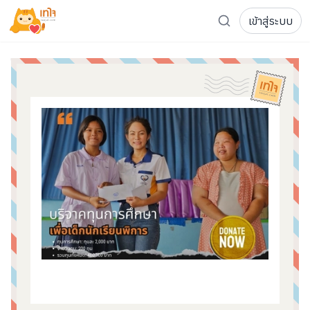
เข้าสู่ระบบ
รู้จักเทใจ
โครงการ
เพจระดมทุน
เกี่ยวกับเรา
ความเคลื่อนไหว
ผู้บริจาค
เจ้าของโครงการ
การลดหย่อนภาษี
ส่งโครงการ
แฟนคลับศิลปิน
FAQ เจ้าของโครงการ
FAQ ผู้บริจาค
ติดต่อเรา
COCON (ห้อง 304) ชั้น 3 อาคาร The Season Mall 899 
098-615-5885