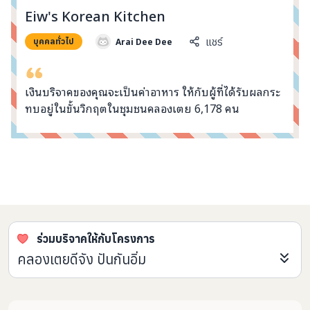
info@taejai.com
Eiw's Korean Kitchen
Arai Dee Dee
แชร์
บุคคลทั่วไป
นโยบายความเป็นส่วนตัว
นโยบายการใช้งานคุกกี้
ภาษา
:
ไทย
ENG
เงินบริจาคของคุณจะเป็นค่าอาหาร ให้กับผู้ที่ได้รับผลกระ
ทบอยู่ในขั้นวิกฤตในชุมชนคลองเตย 6,178 คน
คอมเมนต์จากผู้บริจาค
ร่วมบริจาคให้กับโครงการ
คลองเตยดีจัง ปันกันอิ่ม