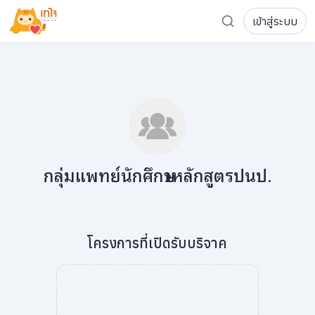
เข้าสู่ระบบ
รู้จักเทใจ
โครงการ
เพจระดมทุน
เกี่ยวกับเรา
ความเคลื่อนไหว
ผู้บริจาค
เจ้าของโครงการ
การลดหย่อนภาษี
ส่งโครงการ
แฟนคลับศิลปิน
FAQ เจ้าของโครงการ
กลุ่มแพทย์นักศึกษาหลักสูตรปนป.
FAQ ผู้บริจาค
ติดต่อเรา
โครงการที่เปิดรับบริจาค
COCON (ห้อง 304) ชั้น 3 อาคาร The Season Mall 899 
098-615-5885