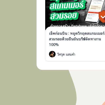
เช็คก่อนบิน : หยุดวิกฤตสแกมเมอร์
สวมรอยด้วยยืนยันบริษัทจัดหางาน
100%
วิศรุต แสนคำ