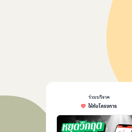
ร่วมบริจาค
ให้กับโครงการ
เช็คก่อนบิน 