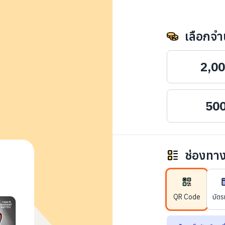
เลือกจำ
2,0
50
ช่องทา
: หยุดวิกฤตสแกมเมอร์สวมรอยด้วยยืนยันบริษัทจัดหาง
QR Code
บัตร