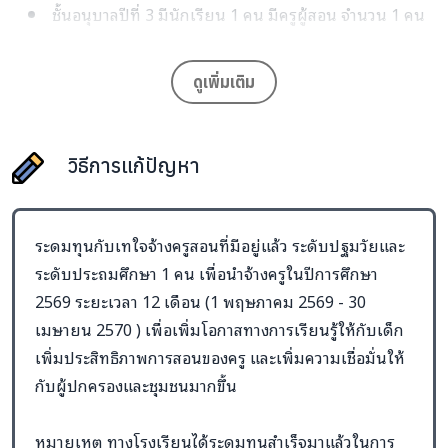
ชั้นอนุบาลปีที่ 3 มีนักเรียน 1 คน มีครูผู้สอน จำนวน 1 คน
คือ ครูอัตราจ้าง (จ้างด้วยเงินบริจาคจากเทใจ ในปีการศึกษา
2568 สามารถจ้างได้ถึงเดือน เมษายน 2569) โดยในภาคเช้า
ดูเพิ่มเติม
สอนชั้นอนุบาล ภาคบ่ายช่วยสอนชั้น ป.1, ป.2, ป.4 และ ป.6
ชั้น ป.1 และ ป.6 มีนักเรียนรวม 5 คน มีครูผู้สอน จำนวน 1
คน
วิธีการแก้ปัญหา
ชั้น ป.2 และ ป.4 มีนักเรียนรวม 6 คน มีครูผู้สอน จำนวน 1
คน
ระดมทุนกับเทใจจ้างครูสอนที่มีอยู่แล้ว ระดับปฐมวัยและ
ความต้องการ
จ้างครูจ้างสอนที่มีอยู่แล้ว ระดับปฐมวัยและ
ระดับประถมศึกษา 1 คน เพื่อนำจ้างครูในปีการศึกษา
ประถมศึกษา 1 คน ระยะเวลาในการจ้าง 12 เดือน ๆ ละ 9,000
2569 ระยะเวลา 12 เดือน (1 พฤษภาคม 2569 - 30
บาท รวมเป็นเงินทั้งสิ้น 108,000 บาท
เมษายน 2570 ) เพื่อเพิ่มโอกาสทางการเรียนรู้ให้กับเด็ก
เพิ่มประสิทธิภาพการสอนของครู และเพิ่มความเชื่อมั่นให้
แนวทางแก้ไขปัญหาระยะยาว
คือ เพิ่มความเชื่อมั่นให้กับผู้
กับผู้ปกครองและชุมชนมากขึ้น
ปกครอง ชุมชน เพิ่มจำนวนนักเรียนให้มากขึ้น เพื่อให้ได้รับการ
จัดสรรตำแหน่งครูเพิ่มขึ้น หรือขอรับบริจาคทุกปีการศึกษา
หมายเหตุ ทางโรงเรียนได้ระดมทุนสำเร็จมาแล้วในการ
เหมือนเดิม