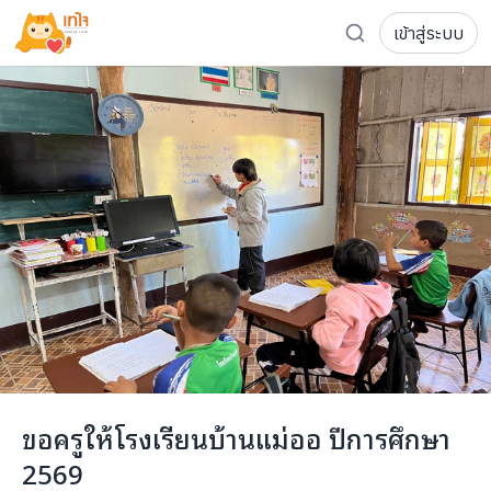
เข้าสู่ระบบ
รู้จักเทใจ
โครงการ
เพจระดมทุน
เกี่ยวกับเรา
ความเคลื่อนไหว
ผู้บริจาค
เจ้าของโครงการ
การลดหย่อนภาษี
ส่งโครงการ
แฟนคลับศิลปิน
FAQ เจ้าของโครงการ
FAQ ผู้บริจาค
ติดต่อเรา
COCON (ห้อง 304) ชั้น 3 อาคาร The Season Mall 899 
ขอครูให้โรงเรียนบ้านแม่ออ ปีการศึกษา
098-615-5885
2569