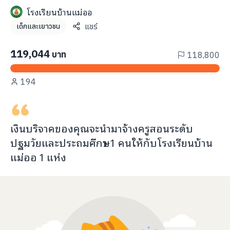
info@taejai.com
โรงเรียนบ้านแม่ออ
แชร์
เด็กและเยาวชน
นโยบายความเป็นส่วนตัว
นโยบายการใช้งานคุกกี้
119,044
บาท
118,800
ภาษา
:
ไทย
ENG
194
เงินบริจาคของคุณจะ
นำมาจ้างครูสอนระดับ
ปฐมวัยและประถมศึกษา 1 คน
ให้กับ
โรงเรียนบ้าน
แม่ออ
1
แห่ง