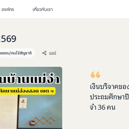
องค์กร
เกี่ยวกับเรา
 2569
แชร์
ยขอบ/คนไร้สัญชาติ
เงินบริจาคขอ
ประถมศึกษาปีท
จ๋า
36
คน