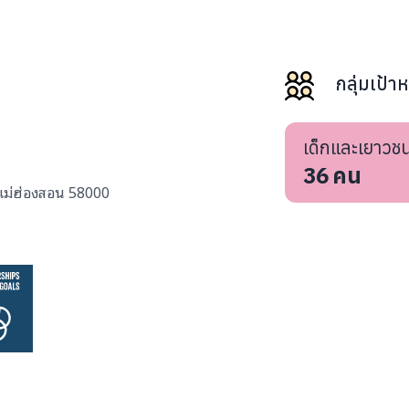
กลุ่มเป้า
เด็กและเยาวช
36
คน
.แม่ฮ่องสอน 58000