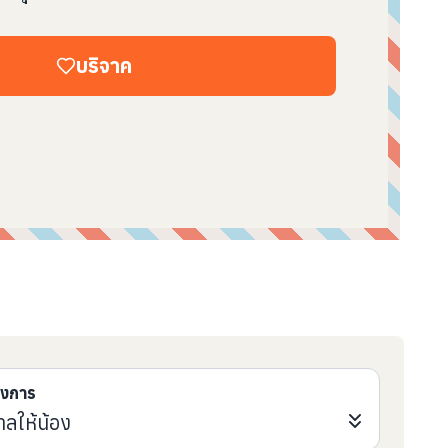
บริจาค
รงการ
าลให้น้อง