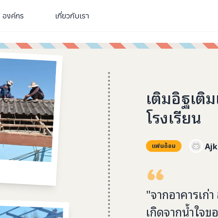
องค์กร
เกี่ยวกับเรา
เติมอิฐเติ
โรงเรียน
Ajk
แฟนด้อม
"จากอาคารเก่า ส
เกิดจากน้ำใจข