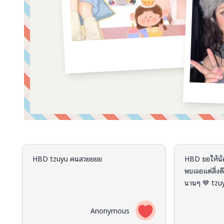
คอมเมนต์จากผู้บริจาค
HBD tzuyu คนสวยยยย
HBD ขอให้น้อ
พบเจอแต่สิ่งดี
นานๆ 💙 tzu
Anonymous