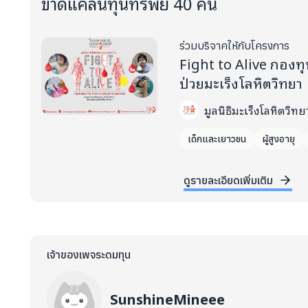
ขาดแคลนทุนทรัพย์ 40 คน
ร่วมบริจาคให้กับโครงการ
Fight to Alive กองทุน
ป่วยมะเร็งโลหิตวิทยา
มูลนิธิมะเร็งโลหิตวิ
เด็กและเยาวชน
ผู้สูงอายุ
ดูรายละเอียดเพิ่มเติม
เจ้าของเพจระดมทุน
SunshineMineee