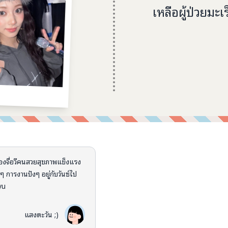
เหลือผู้ป่วยมะเ
งจื่อวีคนสวยสุขภาพแข็งแรง
ๆ การงานปังๆ อยู่กับวันซ์ไป
yu
แสงตะวัน ;)