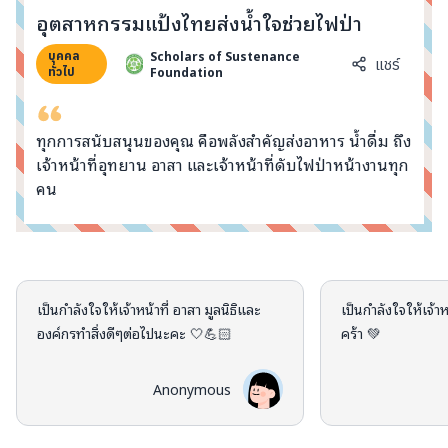
info@taejai.com
อุตสาหกรรมแป้งไทยส่งน้ำใจช่วยไฟป่า
Scholars of Sustenance
บุคคล
แชร์
Foundation
ทั่วไป
นโยบายความเป็นส่วนตัว
นโยบายการใช้งานคุกกี้
ภาษา
:
ไทย
ENG
ทุกการสนับสนุนของคุณ คือพลังสำคัญส่งอาหาร น้ำดื่ม ถึง
เจ้าหน้าที่อุทยาน อาสา และเจ้าหน้าที่ดับไฟป่าหน้างานทุก
คน
คอมเมนต์จากผู้บริจาค
เป็นกำลังใจให้เจ้าหน้าที่ อาสา มูลนิธิและ
เป็นกำลังใจให้เจ้
องค์กรทำสิ่งดีๆต่อไปนะคะ 🤍💪🏻
คร้า 💚
Anonymous