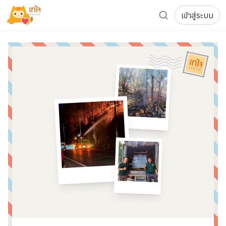
เข้าสู่ระบบ
รู้จักเทใจ
โครงการ
เพจระดมทุน
เกี่ยวกับเรา
ความเคลื่อนไหว
ผู้บริจาค
เจ้าของโครงการ
การลดหย่อนภาษี
ส่งโครงการ
แฟนคลับศิลปิน
FAQ เจ้าของโครงการ
FAQ ผู้บริจาค
ติดต่อเรา
COCON (ห้อง 304) ชั้น 3 อาคาร The Season Mall 899 
098-615-5885