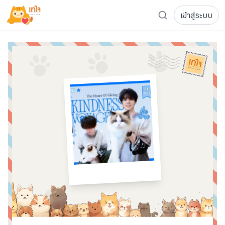
เข้าสู่ระบบ
รู้จักเทใจ
โครงการ
เพจระดมทุน
เกี่ยวกับเรา
ความเคลื่อนไหว
ผู้บริจาค
เจ้าของโครงการ
การลดหย่อนภาษี
ส่งโครงการ
แฟนคลับศิลปิน
FAQ เจ้าของโครงการ
FAQ ผู้บริจาค
ติดต่อเรา
COCON (ห้อง 304) ชั้น 3 อาคาร The Season Mall 899 
098-615-5885