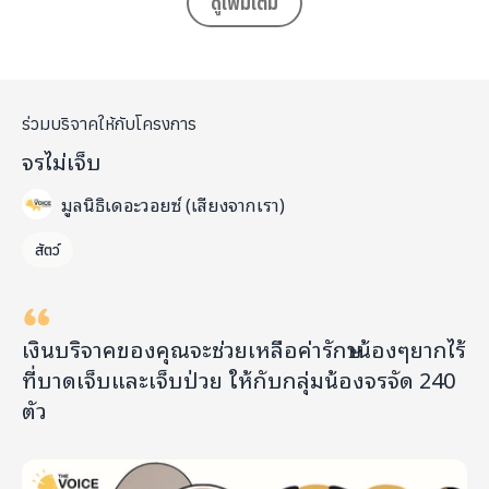
ดูเพิ่มเติม
ของขวัญที่อบอุ่นที่สุดในวันเกิดปีที่ 20 ของ
ZUOHANG
นี้คือการ
ที่พวกเราได้ "ให้" ไปพร้อมกัน
ให้ความใจดีของพวกเรา เดินทางไปได้ไกลกว่าที่เคย
ร่วมบริจาคให้กับโครงการ
โดยสามารถร่วมบริจาคผ่านเพจ
"KINDNESS
จรไม่เจ็บ
VOYAGER (
The Heart Of Giving)"
นี้ได้โดยตรง
#BoundlessStarZH20
มูลนิธิเดอะวอยซ์ (เสียงจากเรา)
ติดตามข้อมูลข่าวสารของ
ZUOHANG
ได้ที่
สัตว์
X (Twitter) : @ZUOHANG_TH_
เงินบริจาคของคุณจะช่วยเหลือค่ารักษาน้องๆยากไร้
Follow and Support Zuohang :
ที่บาดเจ็บและเจ็บป่วย ให้กับกลุ่มน้องจรจัด 240
ZuoHang's Weibo : TOP登陆少年-左航
ตัว
X (Twitter) : @denglujihua