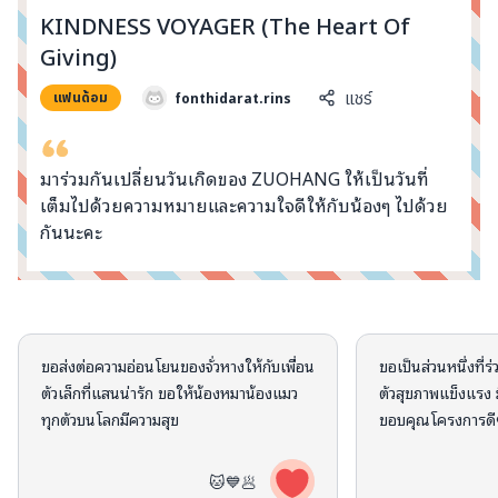
info@taejai.com
KINDNESS VOYAGER (The Heart Of
Giving)
fonthidarat.rins
แชร์
แฟนด้อม
นโยบายความเป็นส่วนตัว
นโยบายการใช้งานคุกกี้
ภาษา
:
ไทย
ENG
มาร่วมกันเปลี่ยนวันเกิดของ ZUOHANG ให้เป็นวันที่
เต็มไปด้วยความหมายและความใจดีให้กับน้องๆ ไปด้วย
กันนะคะ
คอมเมนต์จากผู้บริจาค
ขอส่งต่อความอ่อนโยนของจั่วหางให้กับเพื่อน
ขอเป็นส่วนหนึ่งที่ร
ตัวเล็กที่แสนน่ารัก ขอให้น้องหมาน้องแมว
ตัวสุขภาพแข็งแรง 
ทุกตัวบนโลกมีความสุข
ขอบคุณโครงการดีๆ
🐱💙🥟