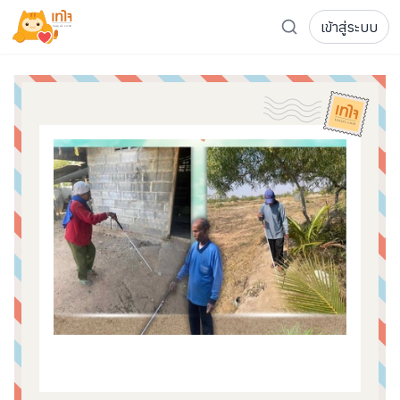
เข้าสู่ระบบ
รู้จักเทใจ
โครงการ
เพจระดมทุน
เกี่ยวกับเรา
ความเคลื่อนไหว
ผู้บริจาค
เจ้าของโครงการ
การลดหย่อนภาษี
ส่งโครงการ
แฟนคลับศิลปิน
FAQ เจ้าของโครงการ
FAQ ผู้บริจาค
ติดต่อเรา
COCON (ห้อง 304) ชั้น 3 อาคาร The Season Mall 899 
098-615-5885