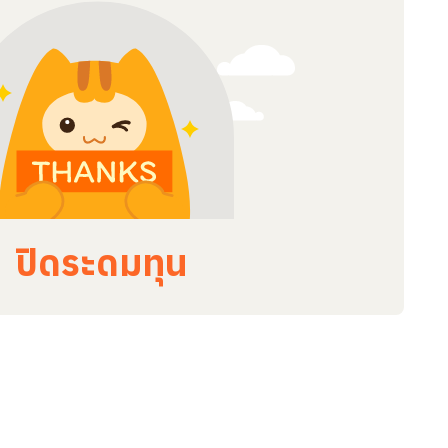
ปิดระดมทุน
ะการทำแผลหลังทำหมัน
แมวและสุนัข