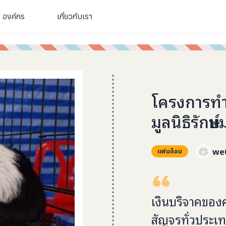
องค์กร
เกี่ยวกับเรา
โครงการทำ
มูลนิธิรักษ์แ
we
แฟนด้อม
เงินบริจาคของ
สัญจรทั่วประเ