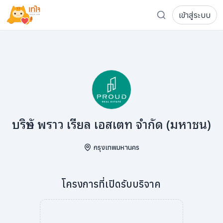
เข้าสู่ระบบ
รู้จักเทใจ
โครงการ
เพจระดมทุน
เกี่ยวกับเรา
ความเคลื่อนไหว
ผู้บริจาค
เจ้าของโครงการ
การลดหย่อนภาษี
ส่งโครงการ
แฟนคลับศิลปิน
FAQ เจ้าของโครงการ
บริษัท พราว เรียล เอสเตท จำกัด (มหาชน)
FAQ ผู้บริจาค
กรุงเทพมหานคร
ติดต่อเรา
โครงการที่เปิดรับบริจาค
COCON (ห้อง 304) ชั้น 3 อาคาร The Season Mall 899 
098-615-5885